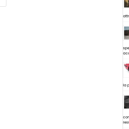
att
spe
acq
la 
com
res