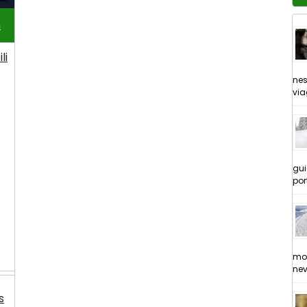
n
li
nes
via
gui
por
mol
nev
s