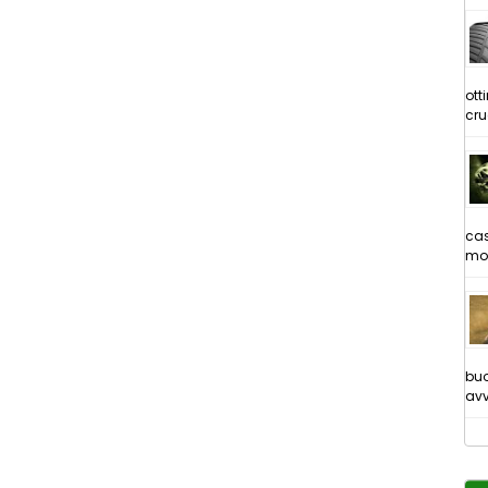
ott
cru
cas
mot
buo
avv