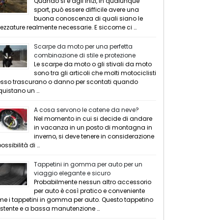
Quando si è agli inizi, in qualunque
sport, può essere difficile avere una
buona conoscenza di quali siano le
rezzature realmente necessarie. E siccome ci …
Scarpe da moto per una perfetta
combinazione di stile e protezione
Le scarpe da moto o gli stivali da moto
sono tra gli articoli che molti motociclisti
sso trascurano o danno per scontati quando
uistano un …
A cosa servono le catene da neve?
Nel momento in cui si decide di andare
in vacanza in un posto di montagna in
inverno, si deve tenere in considerazione
possibilità di …
Tappetini in gomma per auto per un
viaggio elegante e sicuro
Probabilmente nessun altro accessorio
per auto è così pratico e conveniente
e i tappetini in gomma per auto. Questo tappetino
istente e a bassa manutenzione …