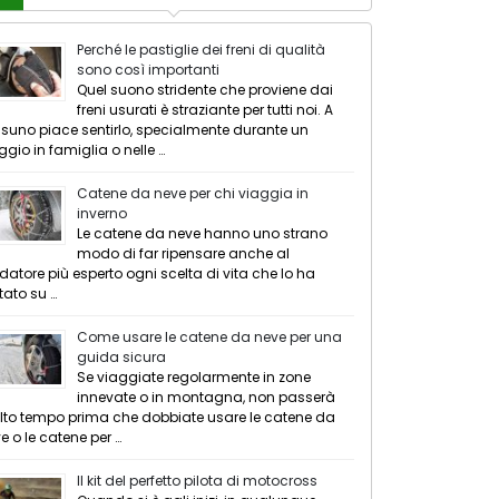
Perché le pastiglie dei freni di qualità
sono così importanti
Quel suono stridente che proviene dai
freni usurati è straziante per tutti noi. A
suno piace sentirlo, specialmente durante un
ggio in famiglia o nelle …
Catene da neve per chi viaggia in
inverno
Le catene da neve hanno uno strano
modo di far ripensare anche al
datore più esperto ogni scelta di vita che lo ha
tato su …
Come usare le catene da neve per una
guida sicura
Se viaggiate regolarmente in zone
innevate o in montagna, non passerà
to tempo prima che dobbiate usare le catene da
e o le catene per …
Il kit del perfetto pilota di motocross