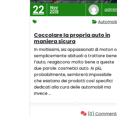
22
Nov
admi
2019
Automobi
Coccolare la propria auto in
maniera sicura
In moltissimi, sia appassionati di motori o
semplicemente abituati a trattare bene
l’auto, reagiscono molto bene a queste
due parole: cosmetici auto. Ai più,
probabilmente, sembrerà impossibile
che esistano dei prodotti così specifici
dedicati alla cura delle automobili ma
invece …
(0) Comment