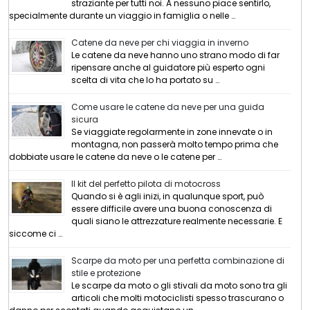
straziante per tutti noi. A nessuno piace sentirlo,
n
specialmente durante un viaggio in famiglia o nelle …
e
Catene da neve per chi viaggia in inverno
Le catene da neve hanno uno strano modo di far
a
ripensare anche al guidatore più esperto ogni
scelta di vita che lo ha portato su …
r
Come usare le catene da neve per una guida
sicura
t
Se viaggiate regolarmente in zone innevate o in
montagna, non passerà molto tempo prima che
i
dobbiate usare le catene da neve o le catene per …
c
Il kit del perfetto pilota di motocross
Quando si è agli inizi, in qualunque sport, può
o
essere difficile avere una buona conoscenza di
quali siano le attrezzature realmente necessarie. E
l
siccome ci …
i
Scarpe da moto per una perfetta combinazione di
stile e protezione
Le scarpe da moto o gli stivali da moto sono tra gli
articoli che molti motociclisti spesso trascurano o