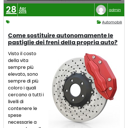
28
Apr
admin
2015
Automobili
Come sostituire autonomamente le
pastiglie dei freni della propria auto?
Visto il costo
della vita
sempre più
elevato, sono
sempre di più
coloro i quali
cercano a tutti i
livelli di
contenere le
spese
necessarie a