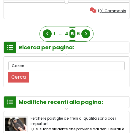
(0) Comments
N
1
…
4
5
6
a
Ricerca per pagina:
v
Ricerca
i
per:
g
a
Modifiche recenti alla pagina:
z
i
Perché le pastiglie dei freni di qualità sono così
importanti
o
Quel suono stridente che proviene dai freni usurati è