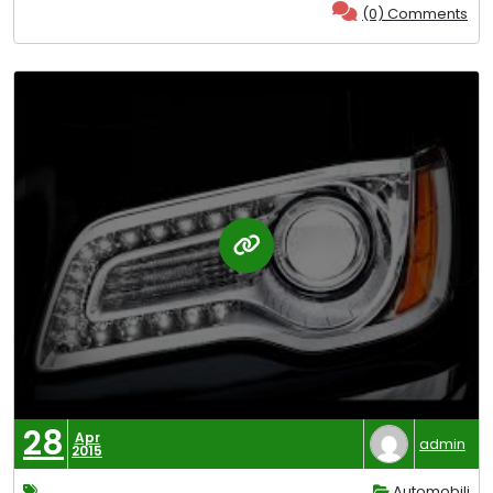
(0) Comments
28
Apr
admin
2015
Automobili