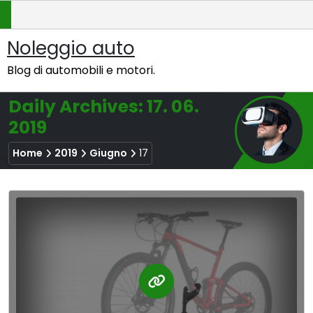
Skip
to
content
Noleggio auto
Blog di automobili e motori.
Daily Archives: 17. 06.
2019
Home
2019
Giugno
17