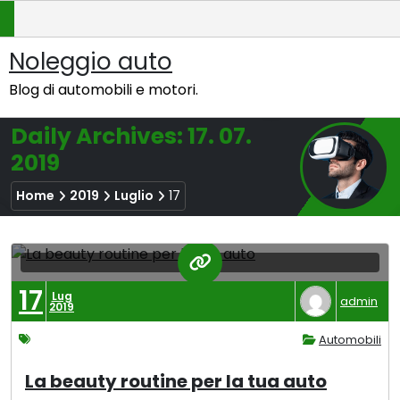
Skip
to
content
Noleggio auto
Blog di automobili e motori.
Daily Archives: 17. 07.
2019
Home
2019
Luglio
17
17
Lug
admin
2019
Automobili
La beauty routine per la tua auto