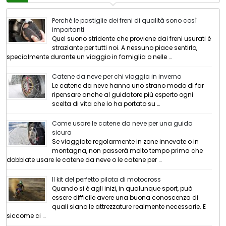
Perché le pastiglie dei freni di qualità sono così
importanti
Quel suono stridente che proviene dai freni usurati è
straziante per tutti noi. A nessuno piace sentirlo,
specialmente durante un viaggio in famiglia o nelle …
Catene da neve per chi viaggia in inverno
Le catene da neve hanno uno strano modo di far
ripensare anche al guidatore più esperto ogni
scelta di vita che lo ha portato su …
Come usare le catene da neve per una guida
sicura
Se viaggiate regolarmente in zone innevate o in
montagna, non passerà molto tempo prima che
dobbiate usare le catene da neve o le catene per …
Il kit del perfetto pilota di motocross
Quando si è agli inizi, in qualunque sport, può
essere difficile avere una buona conoscenza di
quali siano le attrezzature realmente necessarie. E
siccome ci …