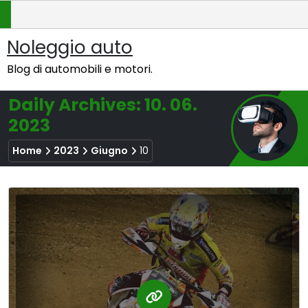
Skip
to
content
Noleggio auto
Blog di automobili e motori.
Daily Archives: 10. 06.
2023
Home
2023
Giugno
10