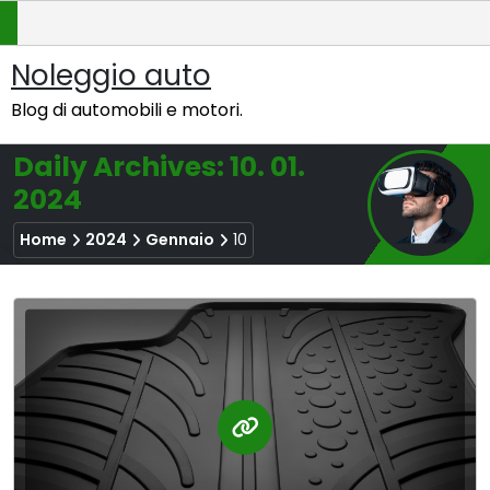
Skip
to
content
Noleggio auto
Blog di automobili e motori.
Daily Archives: 10. 01.
2024
Home
2024
Gennaio
10