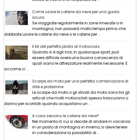
Come usare le catene da neve per una guida
sicura
Se viaggiate regolarmente in zone innevate o in
montagna, non passerà molto tempo prima che
dobbiate usare le catene da neve o le catene per …
Il kit del perfetto pilota di motocross
Quando si è agli inizi, in qualunque sport, può
essere difficile avere una buona conoscenza di
quali siano le attrezzature realmente necessarie. E
siccome ci …
Scarpe da moto per una perfetta combinazione di
stile e protezione
Le scarpe da moto o gli stivali da moto sono tra gli
articoli che molti motociclisti spesso trascurano o
danno per scontati quando acquistano un …
A cosa servono le catene da neve?
Nel momento in cui si decide di andare in vacanza
in un posto di montagna in inverno, si deve tenere
in considerazione la possibilità di …