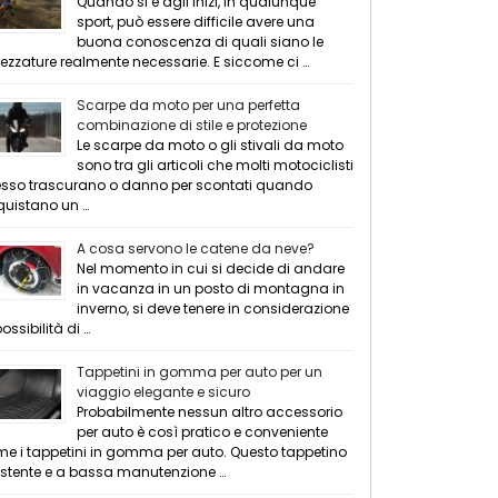
Quando si è agli inizi, in qualunque
sport, può essere difficile avere una
buona conoscenza di quali siano le
rezzature realmente necessarie. E siccome ci …
Scarpe da moto per una perfetta
combinazione di stile e protezione
Le scarpe da moto o gli stivali da moto
sono tra gli articoli che molti motociclisti
sso trascurano o danno per scontati quando
uistano un …
A cosa servono le catene da neve?
Nel momento in cui si decide di andare
in vacanza in un posto di montagna in
inverno, si deve tenere in considerazione
possibilità di …
Tappetini in gomma per auto per un
viaggio elegante e sicuro
Probabilmente nessun altro accessorio
per auto è così pratico e conveniente
e i tappetini in gomma per auto. Questo tappetino
istente e a bassa manutenzione …