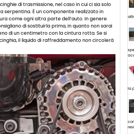
inghie di trasmissione, nel caso in cui ci sia solo
 a serpentina. È un componente realizzato in
att
a come ogni altra parte dell’auto. In genere
sigliano di sostituirla prima, in quanto non sarai
no di un centimetro con la cintura rotta. Se si
nghia, il liquido di raffreddamento non circolerà
spe
acq
la 
com
res