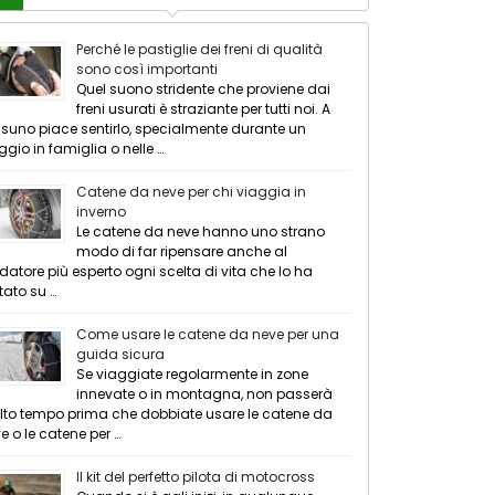
Perché le pastiglie dei freni di qualità
sono così importanti
Quel suono stridente che proviene dai
freni usurati è straziante per tutti noi. A
suno piace sentirlo, specialmente durante un
ggio in famiglia o nelle …
Catene da neve per chi viaggia in
inverno
Le catene da neve hanno uno strano
modo di far ripensare anche al
datore più esperto ogni scelta di vita che lo ha
tato su …
Come usare le catene da neve per una
guida sicura
Se viaggiate regolarmente in zone
innevate o in montagna, non passerà
to tempo prima che dobbiate usare le catene da
e o le catene per …
Il kit del perfetto pilota di motocross