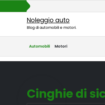
Skip
to
content
Noleggio auto
Blog di automobili e motori.
Automobili
Motori
Cinghie di si